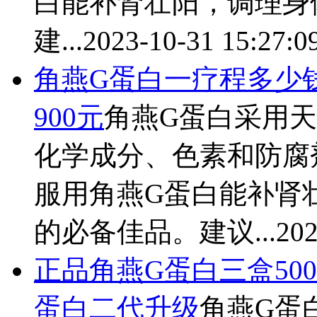
白能补肾壮阳，调理身
建...
2023-10-31 15:27:0
角燕
G蛋白一疗程多少钱
900元
角燕
G蛋白采用
化学成分、色素和防腐
服用
角燕
G蛋白能补肾
的必备佳品。建议...
202
正品
角燕
G蛋白三盒5
蛋白二代升级
角燕
G蛋