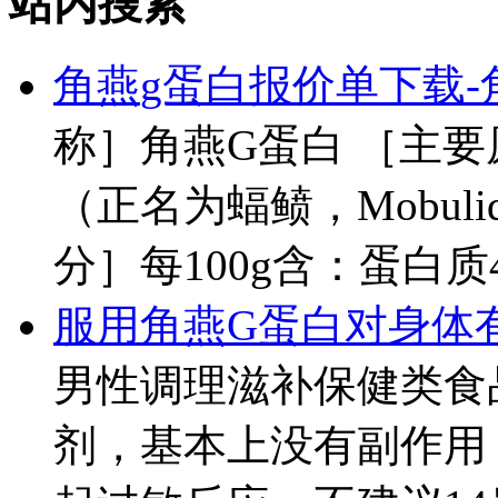
站内搜索
角燕
g蛋白报价单下载-
称］
角燕
G蛋白 ［主
（正名为蝠鲼，Mobul
分］每100g含：蛋白质46g
服用
角燕
G蛋白对身体
男性调理滋补保健类食
剂，基本上没有副作用